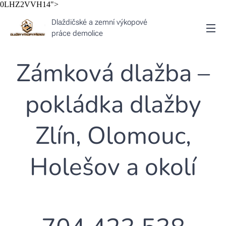
0LHZ2VVH14">
Dlaždičské a zemní výkopové
práce demolice
Zámková dlažba –
pokládka dlažby
Zlín, Olomouc,
Holešov a okolí