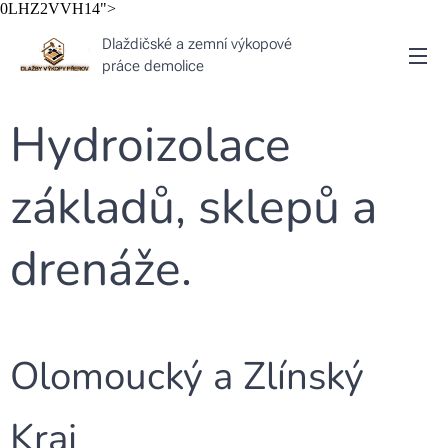
0LHZ2VVH14">
Dlaždičské a zemní výkopové
práce demolice
Hydroizolace
základů, sklepů a
drenáže.
Olomoucký a Zlínský
Kraj