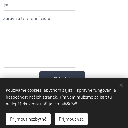
Zpráva a telefonní číslo
Odeslat
Používáme cookies, abychom zajistili správné fungování a
bezpečnost našich stránek. Tím vám můžeme zajistit tu
nejlepší zkušenost při jejich návštěvě.
Dlaždičské a zemní výkopové práce demolice
Přijmout nezbytné
Přijmout vše
Cookies