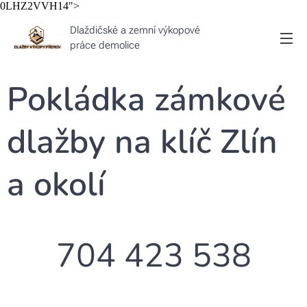
0LHZ2VVH14">
Dlaždičské a zemní výkopové
práce demolice
Pokládka zámkové
dlažby na klíč Zlín
a okolí
📞 704 423 538