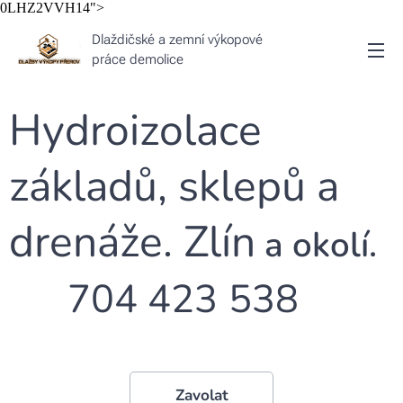
0LHZ2VVH14">
Dlaždičské a zemní výkopové
práce demolice
Hydroizolace
základů, sklepů a
drenáže. Zlín
a okolí.
📞 704 423
538
Zavolat